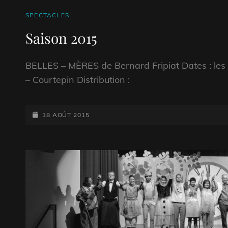
CAT
SPECTACLES
LINKS
Saison 2015
BELLES – MÈRES de Bernard Fripiat Dates : les 
– Courtepin Distribution :
POSTED-
18 AOÛT 2015
ON