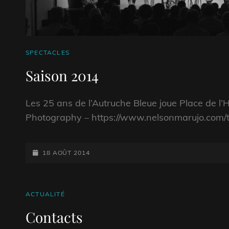
CAT
SPECTACLES
LINKS
Saison 2014
Les 25 ans de l’Autruche Bleue joue Place de 
Photography – https://www.nelsonmarujo.com/t
POSTED-
18 AOÛT 2014
ON
CAT
ACTUALITÉ
LINKS
Contacts