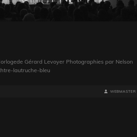
l’Horlogede Gérard Levoyer Photographies par Nelson
htre-lautruche-bleu
BY
BYLINE
WEBMASTER
LINE