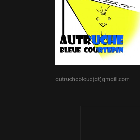
autruchebleue(at)gmaill.com