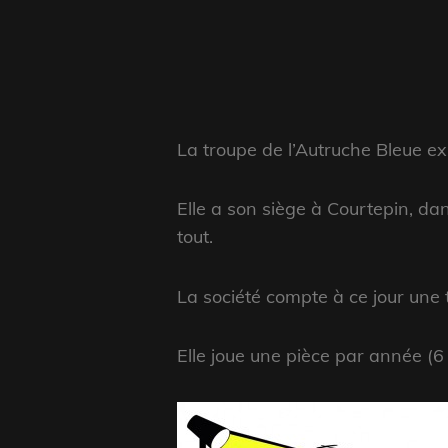
La troupe de l’Autruche Bleue ex
Elle a son siège à Courtepin, dans
tout.
La société compte à ce jour une
Elle joue une pièce par année (6