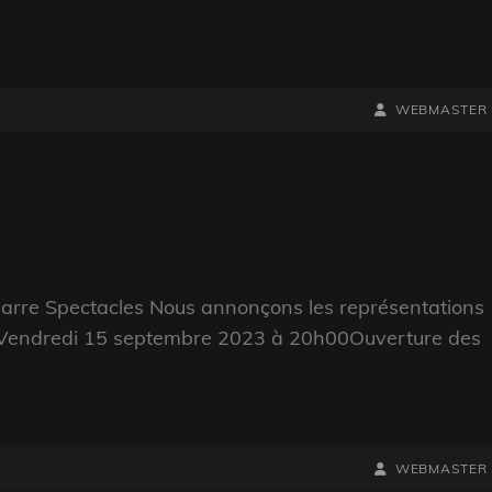
BY
BYLINE
WEBMASTER
LINE
harre Spectacles Nous annonçons les représentations
 Le Vendredi 15 septembre 2023 à 20h00Ouverture des
BY
BYLINE
WEBMASTER