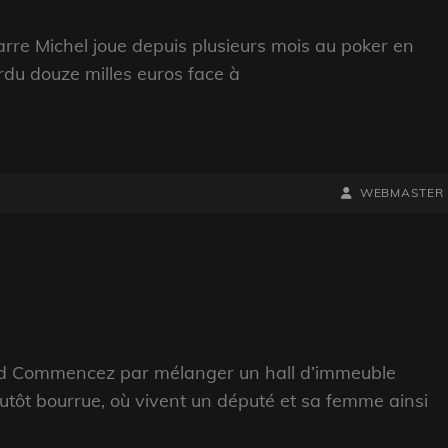
rre Michel joue depuis plusieurs mois au poker en
erdu douze milles euros face à
BY
BYLINE
WEBMASTER
LINE
rd Commencez par mélanger un hall d’immeuble
tôt bourrue, où vivent un député et sa femme ainsi