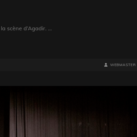
 la scène d’Agadir. …
BY
BYLINE
WEBMASTER
LINE