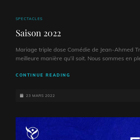
ON
CAT
SPECTACLES
LINKS
Saison 2022
Mariage triple dose Comédie de Jean-Ahmed Tr
meilleure manière qu’il soit. Nous sommes en ple
SAISON
CONTINUE READING
2022
POSTED-
23 MARS 2022
ON