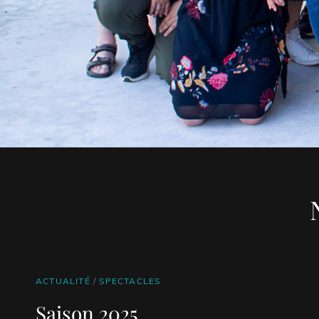
CAT
ACTUALITÉ
/
SPECTACLES
LINKS
Saison 2025