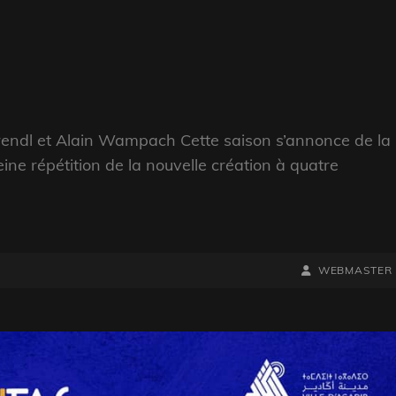
LINE
endl et Alain Wampach Cette saison s’annonce de la
ine répétition de la nouvelle création à quatre
BY
BYLINE
WEBMASTER
LINE