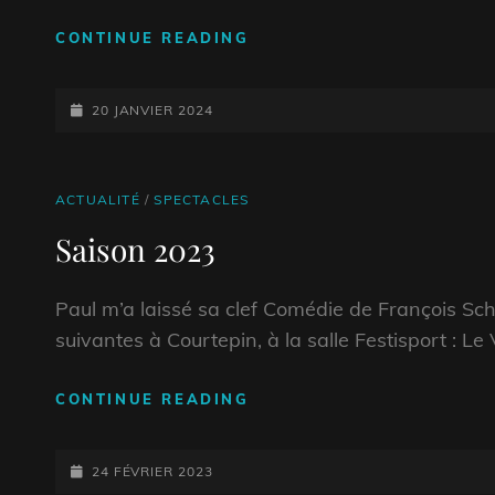
SAISON
CONTINUE READING
2024
POSTED-
20 JANVIER 2024
ON
CAT
ACTUALITÉ
/
SPECTACLES
LINKS
Saison 2023
Paul m’a laissé sa clef Comédie de François Sc
suivantes à Courtepin, à la salle Festisport :
SAISON
CONTINUE READING
2023
POSTED-
24 FÉVRIER 2023