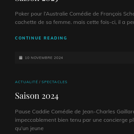
Poker pour l’Australie Comédie de François Scha
cachette de sa femme. mais cette fois-ci, il a p
SAISON
CONTINUE READING
2025
POSTED-
10 NOVEMBRE 2024
ON
CAT
ACTUALITÉ
/
SPECTACLES
LINKS
Saison 2024
Pause Caddie Comédie de Jean-Charles Gailla
impeccablement bien tenu par une concierge plu
qu’un jeune