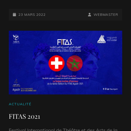
2022
POSTED-
BY
BYLINE
23 MARS 2022
WEBMASTER
ON
LINE
CAT
ACTUALITÉ
LINKS
FITAS 2021
Festival International de Théâtre et des Arts de la