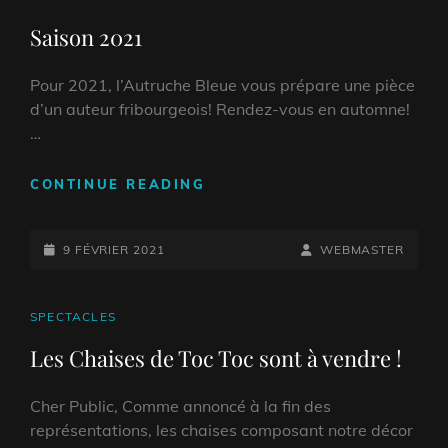
LINKS
Saison 2021
Pour 2021, l’Autruche Bleue vous prépare une pièce
d’un auteur fribourgeois! Rendez-vous en automne!
…
SAISON
CONTINUE READING
2021
POSTED-
BY
BYLINE
9 FÉVRIER 2021
WEBMASTER
ON
LINE
CAT
SPECTACLES
LINKS
Les Chaises de Toc Toc sont à vendre !
Cher Public, Comme annoncé à la fin des
représentations, les chaises composant notre décor