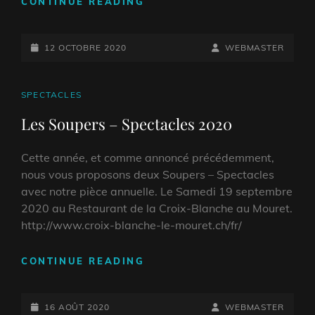
SAISON
CONTINUE READING
2020
POSTED-
BY
BYLINE
12 OCTOBRE 2020
WEBMASTER
ON
LINE
CAT
SPECTACLES
LINKS
Les Soupers – Spectacles 2020
Cette année, et comme annoncé précédemment,
nous vous proposons deux Soupers – Spectacles
avec notre pièce annuelle. Le Samedi 19 septembre
2020 au Restaurant de la Croix-Blanche au Mouret.
http://www.croix-blanche-le-mouret.ch/fr/
LES
CONTINUE READING
SOUPERS
–
POSTED-
SPECTACLES
BY
BYLINE
16 AOÛT 2020
WEBMASTER