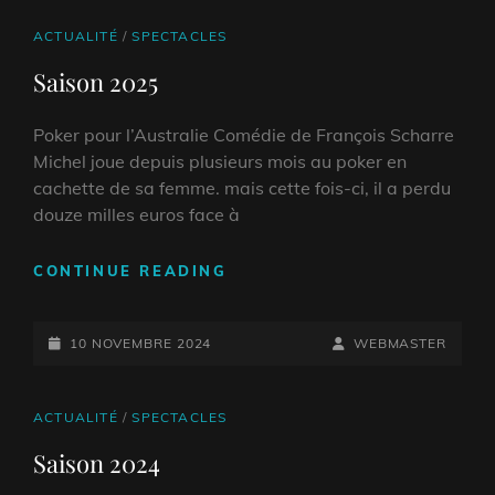
CAT
ACTUALITÉ
/
SPECTACLES
LINKS
Saison 2025
Poker pour l’Australie Comédie de François Scharre
Michel joue depuis plusieurs mois au poker en
cachette de sa femme. mais cette fois-ci, il a perdu
douze milles euros face à
SAISON
CONTINUE READING
2025
POSTED-
BY
BYLINE
10 NOVEMBRE 2024
WEBMASTER
ON
LINE
CAT
ACTUALITÉ
/
SPECTACLES
LINKS
Saison 2024