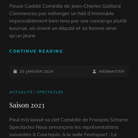
Pause Caddie Comédie de Jean-Charles Gaillard
Commencez par mélanger un hall d’immeuble
impeccablement bien tenu par une concierge plutôt
bourrue, où vivent un député et sa femme ainsi
qu’un jeune
SAISON
CONTINUE READING
2024
POSTED-
BY
BYLINE
20 JANVIER 2024
WEBMASTER
ON
LINE
CAT
ACTUALITÉ
/
SPECTACLES
LINKS
Saison 2023
Paul m’a laissé sa clef Comédie de François Scharre
Spectacles Nous annonçons les représentations
suivantes à Courtepin, à la salle Festisport : Le