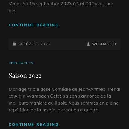
Vendredi 15 septembre 2023 à 20h00Ouverture
des
SAISON
CONTINUE READING
2023
POSTED-
BY
BYLINE
24 FÉVRIER 2023
WEBMASTER
ON
LINE
CAT
SPECTACLES
LINKS
Saison 2022
Mariage triple dose Comédie de Jean-Ahmed Trendl
et Alain Wampach Cette saison s’annonce de la
meilleure manière qu’il soit. Nous sommes en pleine
répétition de la nouvelle création à quatre
SAISON
CONTINUE READING