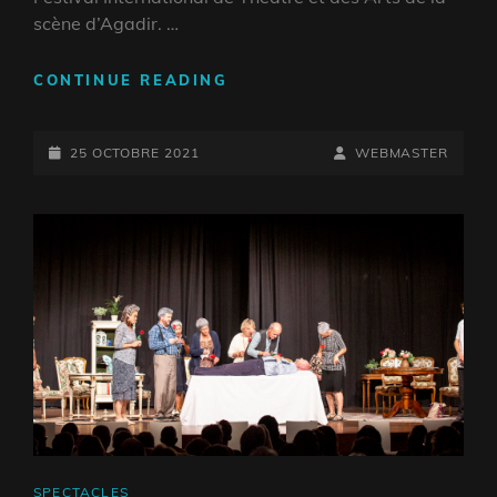
scène d’Agadir. …
FITAS
CONTINUE READING
2021
POSTED-
BY
BYLINE
25 OCTOBRE 2021
WEBMASTER
ON
LINE
CAT
SPECTACLES