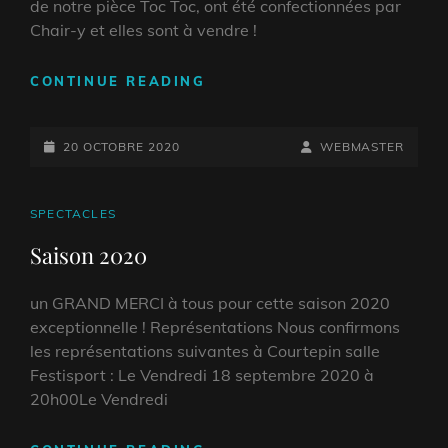
de notre pièce Toc Toc, ont été confectionnées par
Chair-y et elles sont à vendre !
LES
CONTINUE READING
CHAISES
DE
POSTED-
TOC
BY
BYLINE
20 OCTOBRE 2020
WEBMASTER
TOC
ON
LINE
SONT
À
CAT
SPECTACLES
VENDRE
LINKS
Saison 2020
!
un GRAND MERCI à tous pour cette saison 2020
exceptionnelle ! Représentations Nous confirmons
les représentations suivantes à Courtepin salle
Festisport : Le Vendredi 18 septembre 2020 à
20h00Le Vendredi