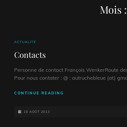
Mois 
CAT
ACTUALITÉ
LINKS
Contacts
Personne de contact François WenkerRoute des
Pour nous contater : @ : autruchebleue (at) gm
CONTACTS
CONTINUE READING
POSTED-
18 AOÛT 2013
ON