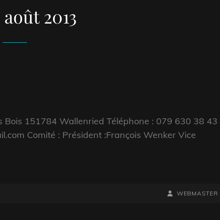
:
août 2013
 Bois 151784 Wallenried Téléphone : 079 630 38 43
ail.com Comité : Président :François Wenker Vice
BY
BYLINE
WEBMASTER
LINE