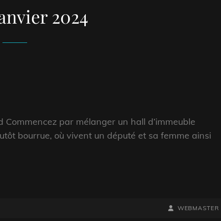
janvier 2024
rd Commencez par mélanger un hall d’immeuble
tôt bourrue, où vivent un député et sa femme ainsi
BY
BYLINE
WEBMASTER
LINE