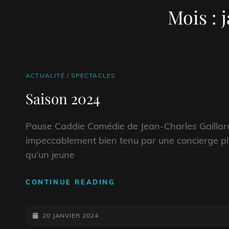
Mois :
CAT
ACTUALITÉ
/
SPECTACLES
LINKS
Saison 2024
Pause Caddie Comédie de Jean-Charles Gailla
impeccablement bien tenu par une concierge plu
qu’un jeune
SAISON
CONTINUE READING
2024
POSTED-
20 JANVIER 2024
ON