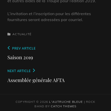
et autres aides de la Troupe pour l’édition 2019.
L’invitation et l’inscription pour les différentes
fournitures seront adressées par courriel.
CATEGORIES
ACTUALITÉ
Navigation
Previous
PREV ARTICLE
de
Post
Saison 2019
l’article
Next
NEXT ARTICLE
Post
Assemblée générale AFTA
COPYRIGHT © 2026
L'AUTRUCHE BLEUE
|
ROCK
BAND BY
CATCH THEMES