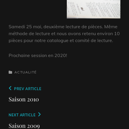
Samedi 25 mai, deuxième lecture de pièces. Même
méthode de lecture et nous avons retenu environ 10
pièces pour notre catalogue et comité de lecture.
Prochaine session en 2020!
CATEGORIES
ACTUALITÉ
Navigation
Previous
PREV ARTICLE
de
Post
Saison 2010
l’article
Next
NEXT ARTICLE
Post
Saison 2009