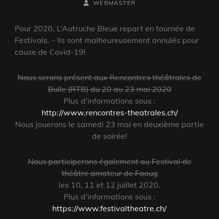
ON
BY
BYLINE
WEBMASTER
LINE
Pour 2020, L’Autruche Bleue repart en tournée de
Festivals. – Ils sont malheureusement annulés pour
cause de Covid-19!
Nous serons présent aux Rencontres théâtrales de
Bulle (RTB) du 20 au 23 mai 2020
Plus d’informations sous :
http://www.rencontres-theatrales.ch/
Nous jouerons le samedi 23 mai en deuxième partie
de soirée!
Nous participerons également au Festival de
théâtre amateur de Faoug
les 10, 11 et 12 juillet 2020.
Plus d’informations sous :
https://www.festivaltheatre.ch/